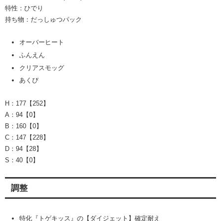
特性：ひでり
持ち物：だっしゅつパック
オーバーヒート
ふんえん
クリアスモッグ
あくび
H：177【252】
A：94【0】
B：160【0】
C：147【228】
D：94【28】
S：40【0】
調整
特化『トゲキッス』の【ダイジェット】確定耐え