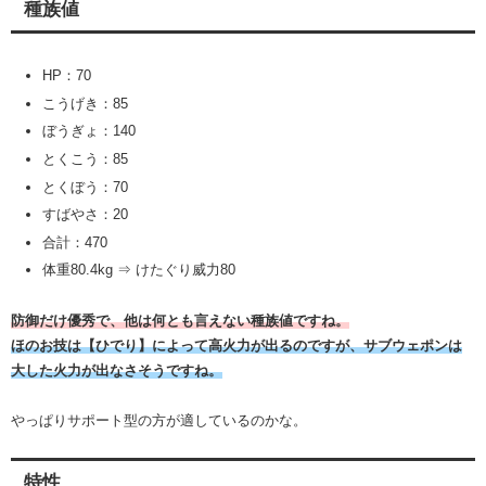
種族値
HP：70
こうげき：85
ぼうぎょ：140
とくこう：85
とくぼう：70
すばやさ：20
合計：470
体重80.4kg ⇒ けたぐり威力80
防御だけ優秀で、
他
は何とも言えない種族値ですね。
ほのお技は【ひでり】によって高火力が出るのですが、サブウェポンは
大した火力が出なさそうですね。
やっぱりサポート型の方が適しているのかな。
特性