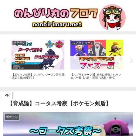
ポケモン
スプラトゥーン
ポ
た
【ポケモン剣盾】シングル シーズン5 使用
【スプラトゥーン3】過去に開催されたフ
【悲
間・
構築【最終935位】
ェス一覧【お題・期間・結果・歴代】
閉さ
PR
【育成論】コータス考察【ポケモン剣盾】
ポケモン