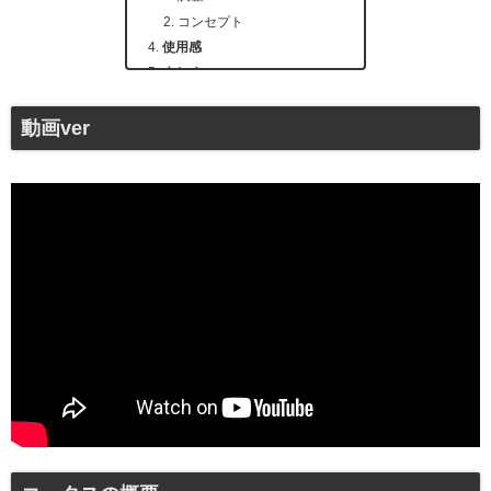
コンセプト
使用感
まとめ
ポケレポ -Pocket Report-
動画ver