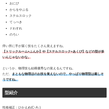
おにび
からをやぶる
ステルスロック
てっぺき
ドわすれ
のろい
痒い所に手が届く技をたくさん覚えますね。
【トリックルーム+ふんか】や【ステルスロック+あくび】などの型が多
いんじゃないかな。
というか、物理技も結構優秀なの覚えるんですね。
ただ、
まともな物理ほのお技を覚えないので、やっぱり物理型は厳しそ
うですね。
型紹介
性格補正：ひかえめ(C↑A↓)