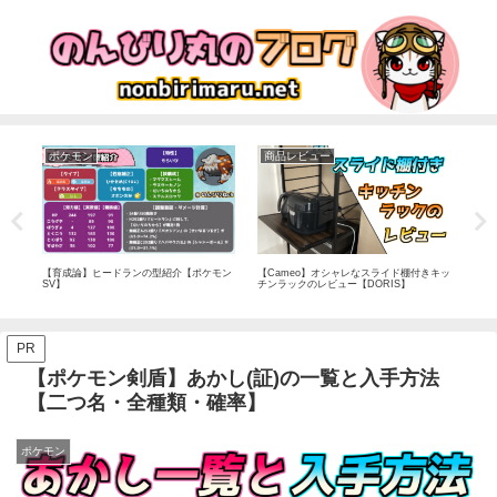
ポケモン
商品レビュー
商
!
【育成論】ヒードランの型紹介【ポケモン
【Cameo】オシャレなスライド棚付きキッ
【ソニ
SV】
チンラックのレビュー【DORIS】
ブラ
ス|HX
PR
【ポケモン剣盾】あかし(証)の一覧と入手方法
【二つ名・全種類・確率】
ポケモン