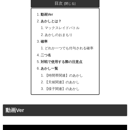
目次
動画Ver
あかしとは？
マックスレイドバトル
あかしのおまもり
確率
どれか一つでも付与される確率
二つ名
対戦で使用する際の注意点
あかし一覧
【時間帯関連】のあかし
【天候関連】のあかし
【様子関連】のあかし
ときどきみるあかし
みたことのないあかし
つりあげられたあかし
動画Ver
カレーのあかし
うんめいのあかし