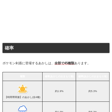
確率
ポケモン剣盾に登場するあかしは、
全部で45種類
あります。
種類
確率(あかしのおまもり無)
確率(あかしのおまもり有)
約1.9%
約5.3%
【時間帯関連】のあかし(全4種)
約1.9%
約5.3%