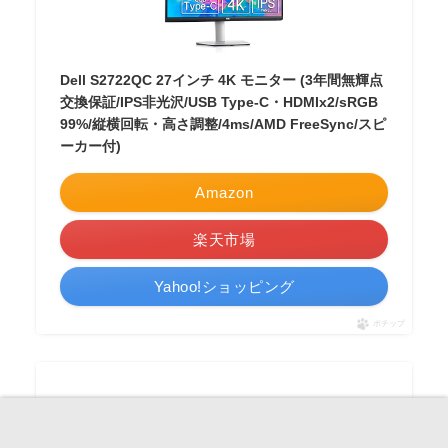
Dell S2722QC 27インチ 4K モニター (3年間無輝点
交換保証/IPS非光沢/USB Type-C・HDMIx2/sRGB
99%/縦横回転・高さ調整/4ms/AMD FreeSync/スピ
ーカー付)
Amazon
楽天市場
Yahoo!ショッピング
ポチップ
メニュー
ホーム
検索
トップ
サイドバー