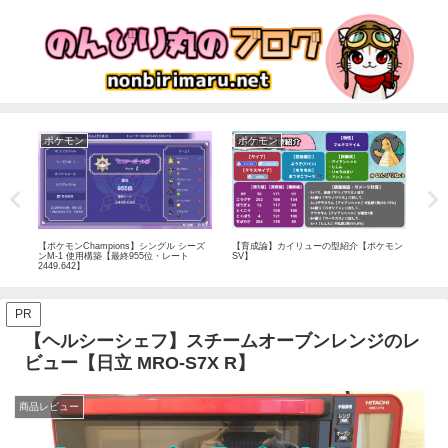
ポケモン
ポケモン
ポ
モン
【ポケモンChampions】シングル シーズ
【育成論】カイリューの型紹介【ポケモン
【ポ
ンM-1 使用構築【最終955位・レート
SV】
ギュ
2449.642】
PR
【ヘルシーシェフ】スチームオーブンレンジのレ
ビュー【日立 MRO-S7X R】
商品レビュー