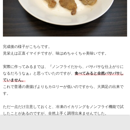
完成後の様子がこちらです。
見栄えは正直イマイチですが、味はめちゃくちゃ美味いです。
実際に作ってみるまでは、『ノンフライだから、パサパサな仕上がりに
なるだろうなぁ』と思っていたのですが、
食べてみると全然パサパサし
ていません。
これで普通の唐揚げよりもカロリーが低いのですから、大満足の出来で
す。
ただ一点だけ注意しておくと、冷凍のイカリングをノンフライ機能で試
したことがあるのですが、全然上手く調理出来ませんでした。
おそらく、
食材自体が持っている油分が影響しているのだと思われま
す。
メニュー
ホーム
検索
トップ
サイドバー