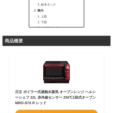
給水タンク
庫内
上段
下段
鶏の唐揚げを作ってみた
材料
唐揚げ粉をまぶす
商品概要
ノンフライ機能を使う
完成!!
注意点
電子レンジとの比較
使用感
日立 ボイラー式過熱水蒸気 オーブンレンジ ヘルシ
ーシェフ 22L 赤外線センサー 250℃1段式オーブン
MRO-S7X R レッド