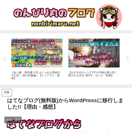
どうぶつの森
ライフハック
ポ
【開
【あつ森・島評価☆5】おしゃれな島紹介
【おすすめサイト】PCを可能な限り安く
【ポ
その② ～島の外観編～【レイアウト・参
購入する方法【BTO・セール・時期】
ギュ
考】
PR
はてなブログ(無料版)からWordPressに移行しま
した!!【理由・感想】
ブログ運営