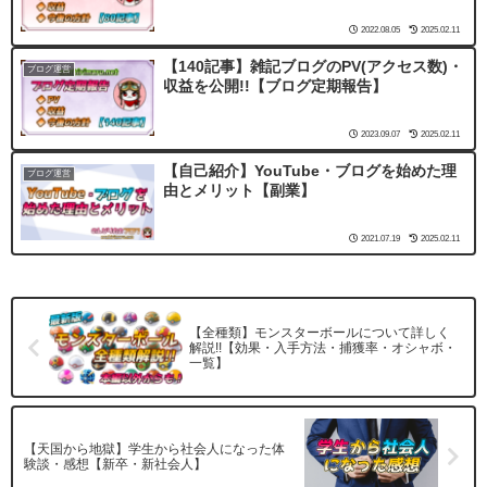
2022.08.05
2025.02.11
【140記事】雑記ブログのPV(アクセス数)・
ブログ運営
収益を公開!!【ブログ定期報告】
2023.09.07
2025.02.11
【自己紹介】YouTube・ブログを始めた理
ブログ運営
由とメリット【副業】
2021.07.19
2025.02.11
【全種類】モンスターボールについて詳しく
解説!!【効果・入手方法・捕獲率・オシャボ・
一覧】
【天国から地獄】学生から社会人になった体
験談・感想【新卒・新社会人】