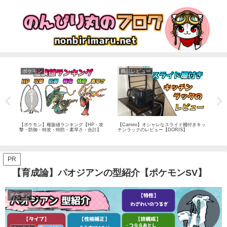
ポケモン
商品レビュー
ポ
ケモ
【ポケモン】種族値ランキング【HP・攻
【Cameo】オシャレなスライド棚付きキッ
【育
撃・防御・特攻・特防・素早さ・合計】
チンラックのレビュー【DORIS】
ンS
PR
【育成論】パオジアンの型紹介【ポケモンSV】
ポケモン