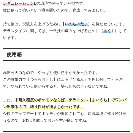
レギュレーションD
の環境で使っていた型です。
雑に使って強いという噂を聞いたので、育成してみました。
持ち物は、突破力を上げるために【
いのちのたま
】を持たせています。
テラスタイプに関しては、一致技の威力を上げるために【
あく
】にして
います。
使用感
高速高火力なので、やっぱり使い勝手が良かったです。
この攻撃力で【つららおとし】による『ひるみ』を押し付けてくるの
で、やられている側からすると、堪ったものじゃないですね。
また、
中耐久程度のポケモンならば、テラスタル【ふいうち】でワンパ
ン出来るので、縛り性能が凄まじかったです。
今後のアップデートでポケモンが追加されても、対戦環境に残り続けそ
うなので、1体は育成しておいた方が良いですね。