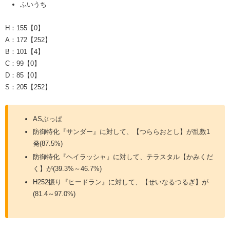
ふいうち
H：155【0】
A：172【252】
B：101【4】
C：99【0】
D：85【0】
S：205【252】
ASぶっぱ
防御特化『サンダー』に対して、【つららおとし】が乱数1
発(87.5%)
防御特化『ヘイラッシャ』に対して、テラスタル【かみくだ
く】が(39.3%～46.7%)
H252振り『ヒードラン』に対して、【せいなるつるぎ】が
(81.4～97.0%)