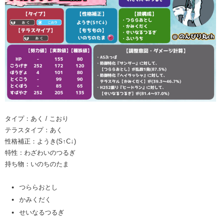
タイプ：あく / こおり
テラスタイプ：あく
性格補正：ようき(S↑C↓)
特性：わざわいのつるぎ
持ち物：いのちのたま
つららおとし
かみくだく
せいなるつるぎ